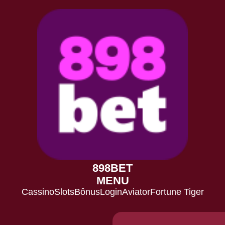
898BET
MENU
Cassino
Slots
Bônus
Login
Aviator
Fortune Tiger