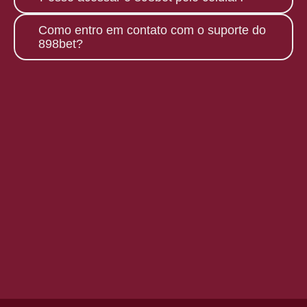
ponta para garantir a segurança de
seus dados e transações,
Claro! O 898bet possui uma plataforma
Como entro em contato com o suporte do
proporcionando um ambiente confiável.
otimizada para dispositivos móveis,
898bet?
permitindo que você jogue em qualquer
lugar.
O suporte do 898bet está disponível
24/7. Você pode entrar em contato
através do chat ao vivo ou pelo e-mail
suporte@017bet.com
.