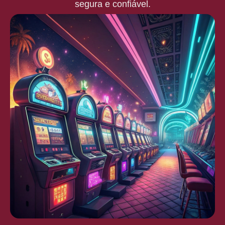
segura e confiável.