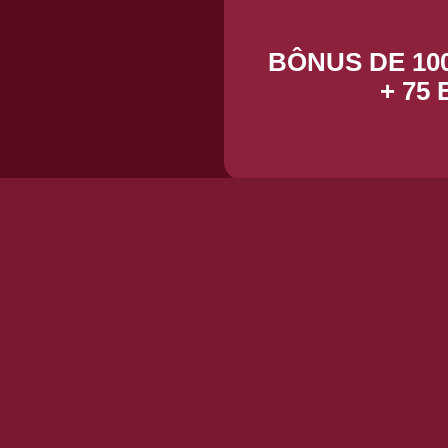
BÔNUS DE 100
+ 75
COPYRIGHT ©
2026
BEM-VINDO AO
898BET – ONDE A EMOÇÃO E A
DIVERSÃO SE ENCONTRAM!
Mergulhe no mundo do 898bet e experimente a melhor
plataforma de jogos online. Aqui, você encontra jogos
incríveis, promoções imperdíveis e total segurança.
Crie sua conta agora mesmo e faça parte da comunidade
898bet. Teste sua sorte e viva momentos inesquecíveis
cheios de emoção e diversão!