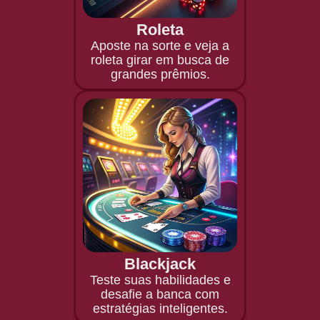
Roleta
Aposte na sorte e veja a
roleta girar em busca de
grandes prêmios.
Blackjack
Teste suas habilidades e
desafie a banca com
estratégias inteligentes.