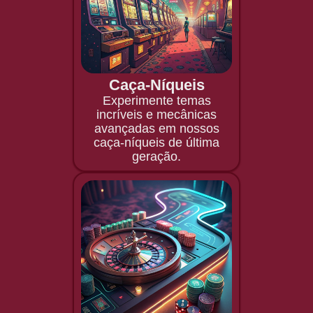
Caça-Níqueis
Experimente temas
incríveis e mecânicas
avançadas em nossos
caça-níqueis de última
geração.