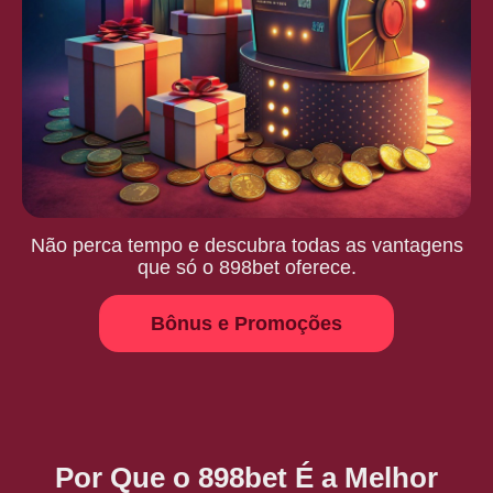
Não perca tempo e descubra todas as vantagens
que só o 898bet oferece.
Bônus e Promoções
Por Que o 898bet É a Melhor