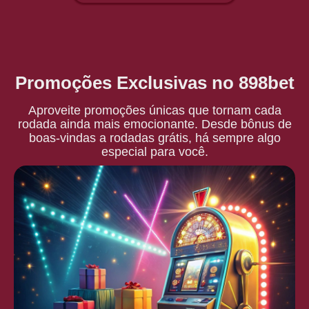
Promoções Exclusivas no 898bet
Aproveite promoções únicas que tornam cada
rodada ainda mais emocionante. Desde bônus de
boas-vindas a rodadas grátis, há sempre algo
especial para você.