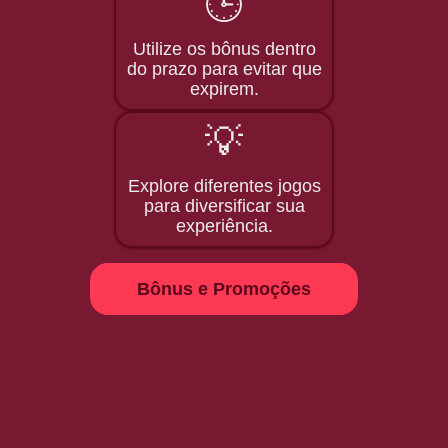
🕒
Utilize os bônus dentro
do prazo para evitar que
expirem.
💡
Explore diferentes jogos
para diversificar sua
experiência.
Bônus e Promoções