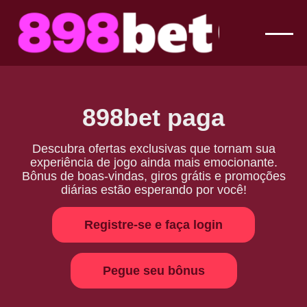
898bet paga
Descubra ofertas exclusivas que tornam sua
experiência de jogo ainda mais emocionante.
Bônus de boas-vindas, giros grátis e promoções
diárias estão esperando por você!
Registre-se e faça login
Pegue seu bônus