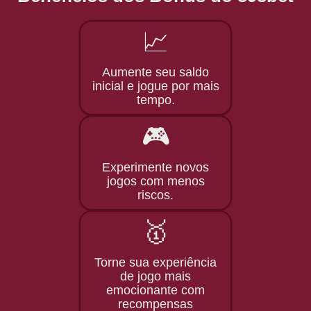
📈
Aumente seu saldo
inicial e jogue por mais
tempo.
🎮
Experimente novos
jogos com menos
riscos.
🥇
Torne sua experiência
de jogo mais
emocionante com
recompensas