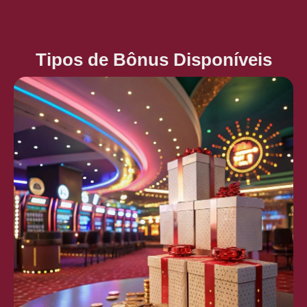
Tipos de Bônus Disponíveis